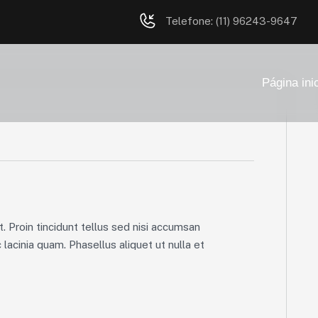
Telefone: (11) 96243-9647
Página inic
. Proin tincidunt tellus sed nisi accumsan
lacinia quam. Phasellus aliquet ut nulla et