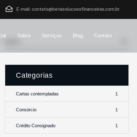
E-mail:
contato@betasolucoesfinanceiras.com.br
ial
Sobre
Serviços
Blog
Contato
Categorias
1
Cartas contempladas
1
Consórcio
1
Crédito Consignado