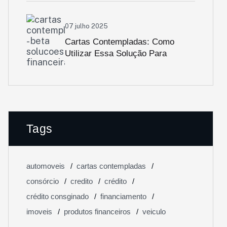
07 julho 2025
Cartas Contempladas: Como
Utilizar Essa Solução Para
Adquirir Seu Bem De Forma Ágil
Tags
automoveis
cartas contempladas
consórcio
credito
crédito
crédito consginado
financiamento
imoveis
produtos financeiros
veiculo