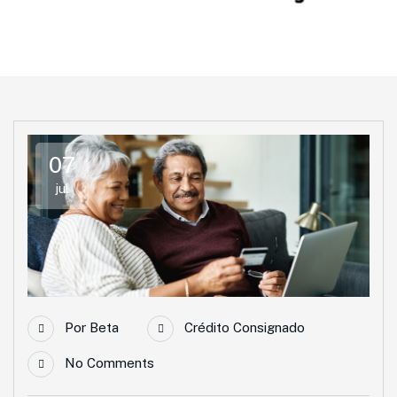
Página Inicial
Blog
Tag: Crédito Consginado
07
jul
Por
Beta
Crédito Consignado
No Comments