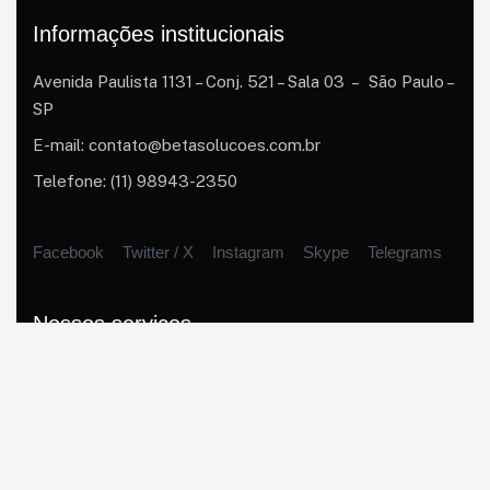
Informações institucionais
Avenida Paulista 1131 – Conj. 521 – Sala 03 – São Paulo –
SP
E-mail: contato@betasolucoes.com.br
Telefone: (11) 98943-2350
Facebook
Twitter / X
Instagram
Skype
Telegrams
Nossos serviços
Empréstimo Consignado
Empréstimo no Cartão
Cartas contempladas
Car Equity